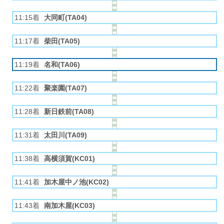
11:15着
大同町(TA04)
11:17着
柴田(TA05)
11:19着
名和(TA06)
11:22着
聚楽園(TA07)
11:28着
新日鉄前(TA08)
11:31着
太田川(TA09)
11:38着
高横須賀(KC01)
11:41着
加木屋中ノ池(KC02)
11:43着
南加木屋(KC03)