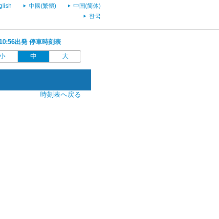
glish
中國(繁體)
中国(简体)
한국
 10:56出発 停車時刻表
小
中
大
時刻表へ戻る