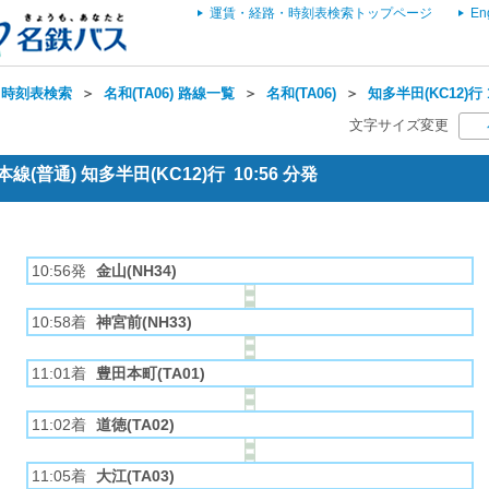
運賃・経路・時刻表検索トップページ
En
・時刻表検索
＞
名和(TA06) 路線一覧
＞
名和(TA06)
＞
知多半田(KC12)行
文字サイズ変更
(普通) 知多半田(KC12)行 10:56 分発
10:56発
金山(NH34)
10:58着
神宮前(NH33)
11:01着
豊田本町(TA01)
11:02着
道徳(TA02)
11:05着
大江(TA03)