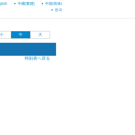
glish
中國(繁體)
中国(简体)
한국
小
中
大
時刻表へ戻る