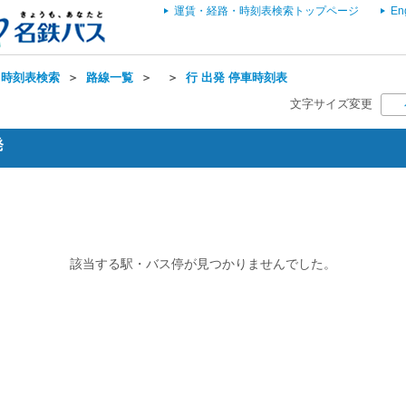
運賃・経路・時刻表検索トップページ
En
・時刻表検索
＞
路線一覧
＞
＞
行 出発 停車時刻表
文字サイズ変更
発
該当する駅・バス停が見つかりませんでした。