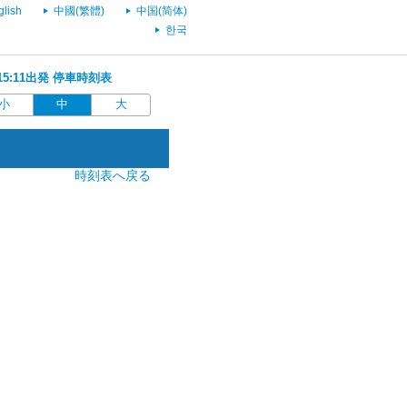
glish
中國(繁體)
中国(简体)
한국
 15:11出発 停車時刻表
小
中
大
時刻表へ戻る