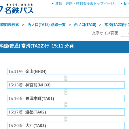
運賃・経路・時刻表検索トップページ
En
・時刻表検索
＞
西ノ口(TA18) 路線一覧
＞
西ノ口(TA18)
＞
常滑(TA22)行
文字サイズ変更
(普通) 常滑(TA22)行 15:11 分発
15:11発
金山(NH34)
15:13着
神宮前(NH33)
15:16着
豊田本町(TA01)
15:17着
道徳(TA02)
15:20着
大江(TA03)