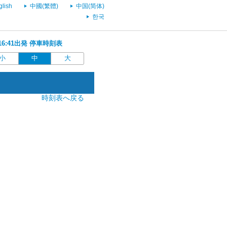
glish
中國(繁體)
中国(简体)
한국
 16:41出発 停車時刻表
小
中
大
時刻表へ戻る