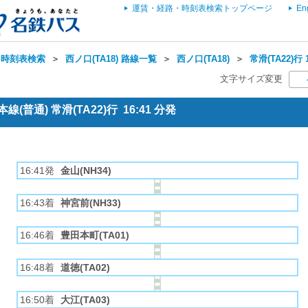
運賃・経路・時刻表検索トップページ
En
・時刻表検索
＞
西ノ口(TA18) 路線一覧
＞
西ノ口(TA18)
＞
常滑(TA22)行
文字サイズ変更
(普通) 常滑(TA22)行 16:41 分発
16:41発
金山(NH34)
16:43着
神宮前(NH33)
16:46着
豊田本町(TA01)
16:48着
道徳(TA02)
16:50着
大江(TA03)