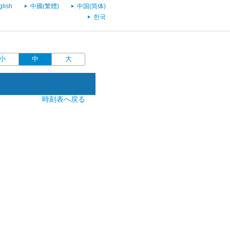
glish
中國(繁體)
中国(简体)
한국
小
中
大
時刻表へ戻る