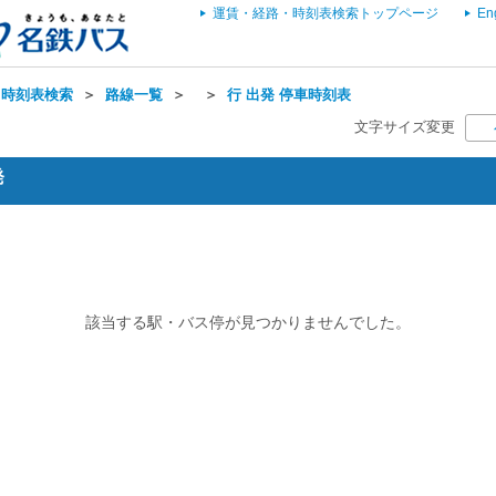
運賃・経路・時刻表検索トップページ
En
・時刻表検索
＞
路線一覧
＞
＞
行 出発 停車時刻表
文字サイズ変更
発
該当する駅・バス停が見つかりませんでした。