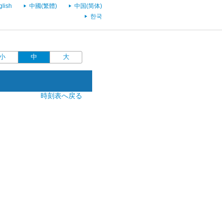
glish
中國(繁體)
中国(简体)
한국
小
中
大
時刻表へ戻る