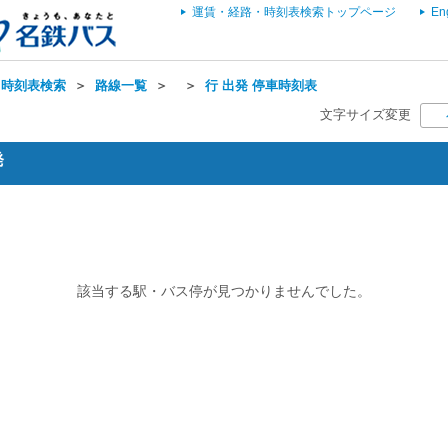
運賃・経路・時刻表検索トップページ
En
・時刻表検索
＞
路線一覧
＞
＞
行 出発 停車時刻表
文字サイズ変更
発
該当する駅・バス停が見つかりませんでした。