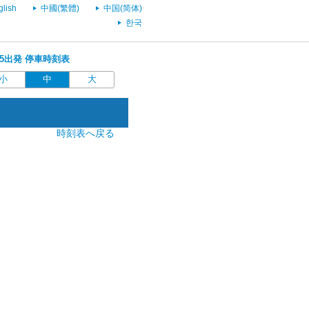
glish
中國(繁體)
中国(简体)
한국
0:15出発 停車時刻表
小
中
大
時刻表へ戻る