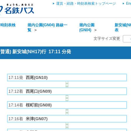
運賃・経路・時刻表検索トップページ
En
・時刻表検
堀内公園(GN04) 路線一
堀内公園
新安城(NH
覧
＞
(GN04)
＞
表
文字サイズ変更
通) 新安城(NH17)行 17:11 分発
17:11発
西尾(GN10)
17:12着
西尾口(GN09)
17:14着
桜町前(GN08)
17:16着
米津(GN07)