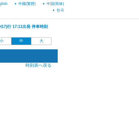
glish
中國(繁體)
中国(简体)
한국
17)行 17:11出発 停車時刻
小
中
大
時刻表へ戻る