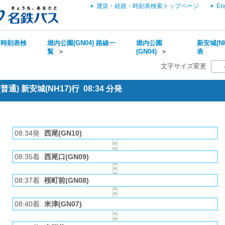
運賃・経路・時刻表検索トップページ
En
・時刻表検
堀内公園(GN04) 路線一
堀内公園
新安城(NH
覧
＞
(GN04)
＞
表
文字サイズ変更
通) 新安城(NH17)行 08:34 分発
08:34発
西尾(GN10)
08:35着
西尾口(GN09)
08:37着
桜町前(GN08)
08:40着
米津(GN07)