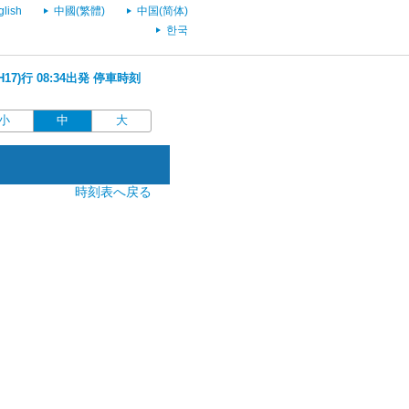
glish
中國(繁體)
中国(简体)
한국
17)行 08:34出発 停車時刻
小
中
大
時刻表へ戻る