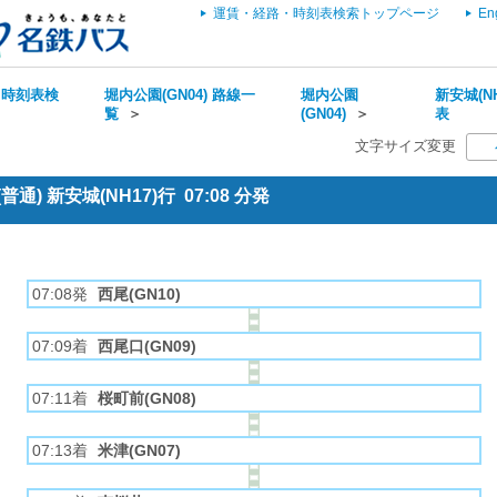
運賃・経路・時刻表検索トップページ
En
・時刻表検
堀内公園(GN04) 路線一
堀内公園
新安城(NH
覧
＞
(GN04)
＞
表
文字サイズ変更
通) 新安城(NH17)行 07:08 分発
07:08発
西尾(GN10)
07:09着
西尾口(GN09)
07:11着
桜町前(GN08)
07:13着
米津(GN07)