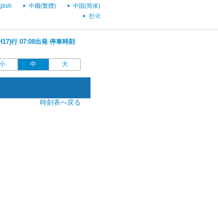
glish
中國(繁體)
中国(简体)
한국
17)行 07:08出発 停車時刻
小
中
大
時刻表へ戻る