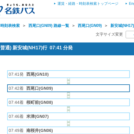
運賃・経路・時刻表検索トップページ
En
・時刻表検索
＞
西尾口(GN09) 路線一覧
＞
西尾口(GN09)
＞
新安城(NH17
文字サイズ変更
通) 新安城(NH17)行 07:41 分発
07:41発
西尾(GN10)
07:42着
西尾口(GN09)
07:44着
桜町前(GN08)
07:46着
米津(GN07)
07:49着
南桜井(GN06)