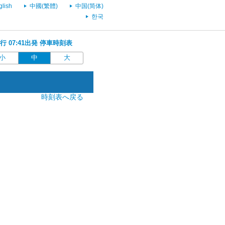
glish
中國(繁體)
中国(简体)
한국
)行 07:41出発 停車時刻表
小
中
大
時刻表へ戻る