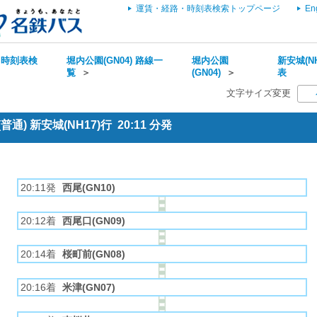
運賃・経路・時刻表検索トップページ
En
・時刻表検
堀内公園(GN04) 路線一
堀内公園
新安城(NH
覧
＞
(GN04)
＞
表
文字サイズ変更
通) 新安城(NH17)行 20:11 分発
20:11発
西尾(GN10)
20:12着
西尾口(GN09)
20:14着
桜町前(GN08)
20:16着
米津(GN07)