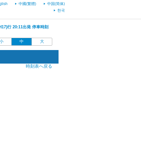
glish
中國(繁體)
中国(简体)
한국
17)行 20:11出発 停車時刻
小
中
大
時刻表へ戻る