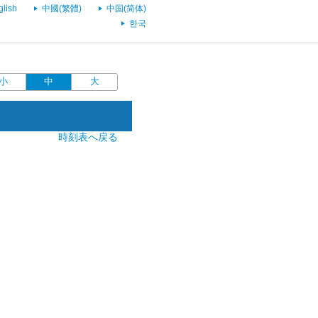
glish
中國(繁體)
中国(简体)
한국
小
中
大
時刻表へ戻る