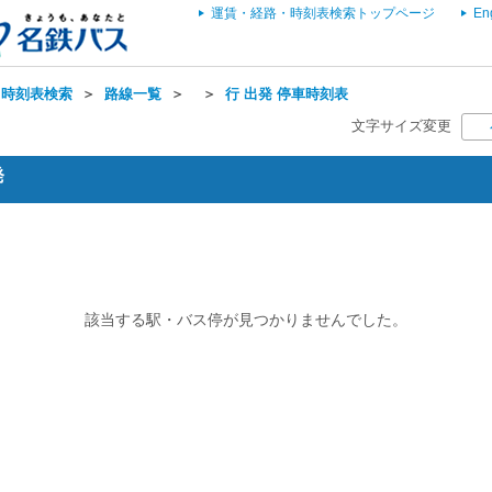
運賃・経路・時刻表検索トップページ
En
・時刻表検索
＞
路線一覧
＞
＞
行 出発 停車時刻表
文字サイズ変更
発
該当する駅・バス停が見つかりませんでした。