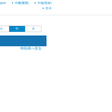
glish
中國(繁體)
中国(简体)
한국
小
中
大
時刻表へ戻る