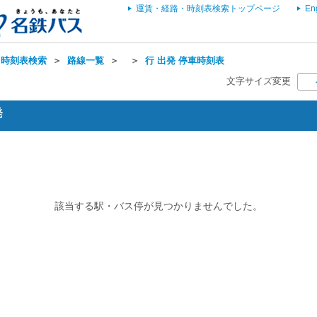
運賃・経路・時刻表検索トップページ
En
・時刻表検索
＞
路線一覧
＞
＞
行 出発 停車時刻表
文字サイズ変更
発
該当する駅・バス停が見つかりませんでした。