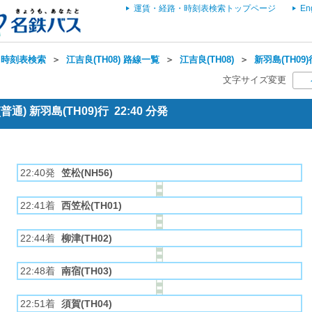
運賃・経路・時刻表検索トップページ
En
・時刻表検索
＞
江吉良(TH08) 路線一覧
＞
江吉良(TH08)
＞
新羽島(TH09
文字サイズ変更
通) 新羽島(TH09)行 22:40 分発
22:40発
笠松(NH56)
22:41着
西笠松(TH01)
22:44着
柳津(TH02)
22:48着
南宿(TH03)
22:51着
須賀(TH04)