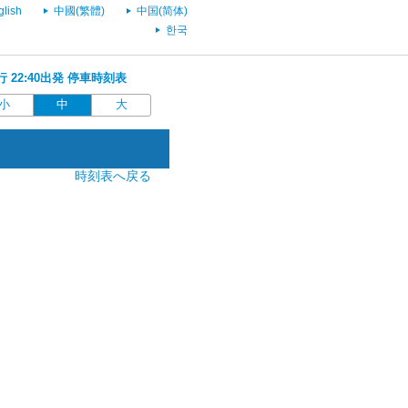
glish
中國(繁體)
中国(简体)
한국
)行 22:40出発 停車時刻表
小
中
大
時刻表へ戻る