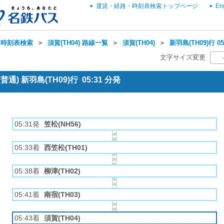
運賃・経路・時刻表検索トップページ
En
・時刻表検索
＞
須賀(TH04) 路線一覧
＞
須賀(TH04)
＞
新羽島(TH09)行 
文字サイズ変更
通) 新羽島(TH09)行 05:31 分発
05:31発
笠松(NH56)
05:33着
西笠松(TH01)
05:38着
柳津(TH02)
05:41着
南宿(TH03)
05:43着
須賀(TH04)