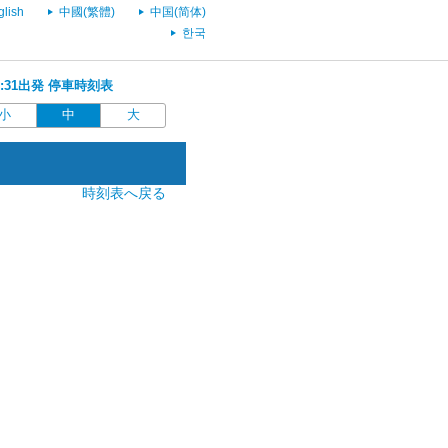
glish
中國(繁體)
中国(简体)
한국
05:31出発 停車時刻表
小
中
大
時刻表へ戻る