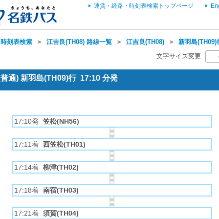
運賃・経路・時刻表検索トップページ
En
・時刻表検索
＞
江吉良(TH08) 路線一覧
＞
江吉良(TH08)
＞
新羽島(TH09
文字サイズ変更
通) 新羽島(TH09)行 17:10 分発
17:10発
笠松(NH56)
17:11着
西笠松(TH01)
17:14着
柳津(TH02)
17:18着
南宿(TH03)
17:21着
須賀(TH04)