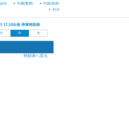
glish
中國(繁體)
中国(简体)
한국
)行 17:10出発 停車時刻表
小
中
大
時刻表へ戻る