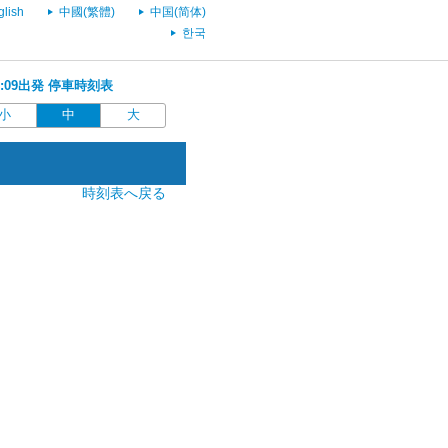
glish
中國(繁體)
中国(简体)
한국
21:09出発 停車時刻表
小
中
大
時刻表へ戻る