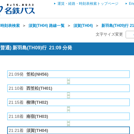
運賃・経路・時刻表検索トップページ
En
・時刻表検索
＞
須賀(TH04) 路線一覧
＞
須賀(TH04)
＞
新羽島(TH09)行 
文字サイズ変更
通) 新羽島(TH09)行 21:09 分発
21:09発
笠松(NH56)
21:10着
西笠松(TH01)
21:15着
柳津(TH02)
21:18着
南宿(TH03)
21:21着
須賀(TH04)