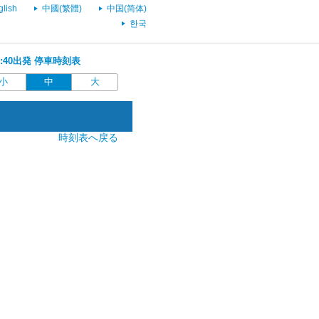
glish
中國(繁體)
中国(简体)
한국
06:40出発 停車時刻表
小
中
大
時刻表へ戻る