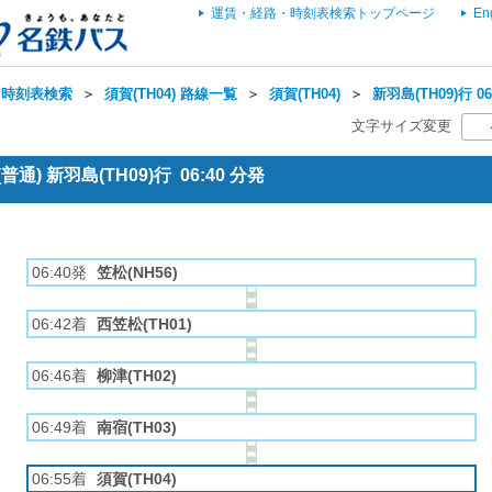
運賃・経路・時刻表検索トップページ
En
・時刻表検索
＞
須賀(TH04) 路線一覧
＞
須賀(TH04)
＞
新羽島(TH09)行 
文字サイズ変更
通) 新羽島(TH09)行 06:40 分発
06:40発
笠松(NH56)
06:42着
西笠松(TH01)
06:46着
柳津(TH02)
06:49着
南宿(TH03)
06:55着
須賀(TH04)