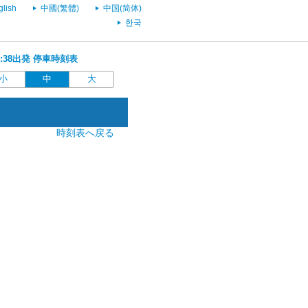
glish
中國(繁體)
中国(简体)
한국
07:38出発 停車時刻表
小
中
大
時刻表へ戻る