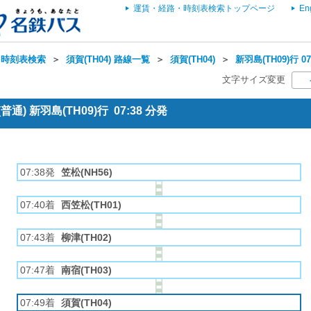
運賃・経路・時刻表検索トップページ
En
・時刻表検索
＞
須賀(TH04) 路線一覧
＞
須賀(TH04)
＞
新羽島(TH09)行 
文字サイズ変更
通) 新羽島(TH09)行 07:38 分発
07:38発
笠松(NH56)
07:40着
西笠松(TH01)
07:43着
柳津(TH02)
07:47着
南宿(TH03)
07:49着
須賀(TH04)