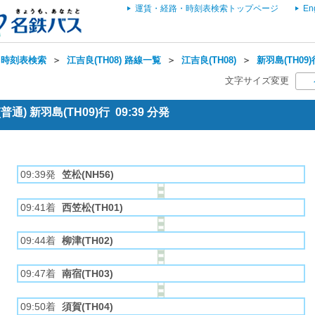
運賃・経路・時刻表検索トップページ
En
・時刻表検索
＞
江吉良(TH08) 路線一覧
＞
江吉良(TH08)
＞
新羽島(TH09
文字サイズ変更
通) 新羽島(TH09)行 09:39 分発
09:39発
笠松(NH56)
09:41着
西笠松(TH01)
09:44着
柳津(TH02)
09:47着
南宿(TH03)
09:50着
須賀(TH04)