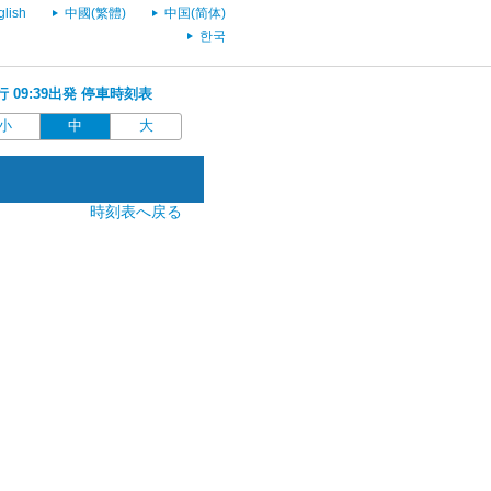
glish
中國(繁體)
中国(简体)
한국
)行 09:39出発 停車時刻表
小
中
大
時刻表へ戻る