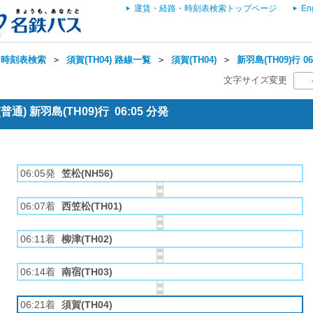
運賃・経路・時刻表検索トップページ
En
・時刻表検索
＞
須賀(TH04) 路線一覧
＞
須賀(TH04)
＞
新羽島(TH09)行 
文字サイズ変更
通) 新羽島(TH09)行 06:05 分発
06:05発
笠松(NH56)
06:07着
西笠松(TH01)
06:11着
柳津(TH02)
06:14着
南宿(TH03)
06:21着
須賀(TH04)