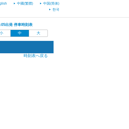
glish
中國(繁體)
中国(简体)
한국
06:05出発 停車時刻表
小
中
大
時刻表へ戻る