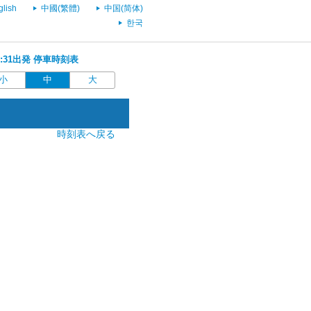
glish
中國(繁體)
中国(简体)
한국
05:31出発 停車時刻表
小
中
大
時刻表へ戻る