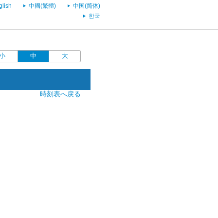
glish
中國(繁體)
中国(简体)
한국
小
中
大
時刻表へ戻る