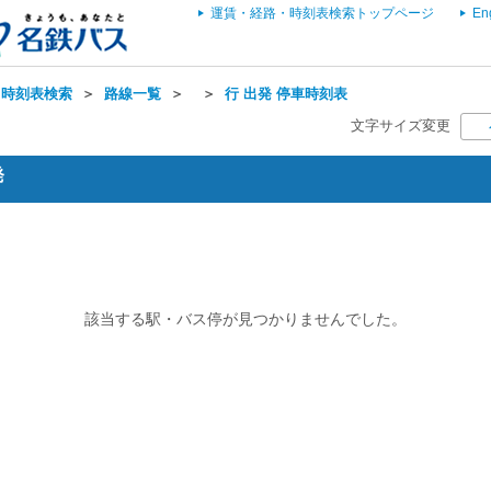
運賃・経路・時刻表検索トップページ
En
・時刻表検索
＞
路線一覧
＞
＞
行 出発 停車時刻表
文字サイズ変更
発
該当する駅・バス停が見つかりませんでした。