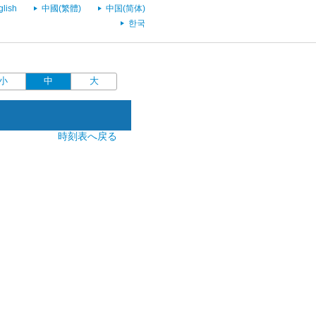
glish
中國(繁體)
中国(简体)
한국
小
中
大
時刻表へ戻る