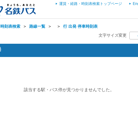
運賃・経路・時刻表検索トップページ
En
・時刻表検索
＞
路線一覧
＞
＞
行 出発 停車時刻表
文字サイズ変更
発
該当する駅・バス停が見つかりませんでした。