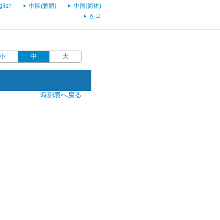
glish
中國(繁體)
中国(简体)
한국
小
中
大
時刻表へ戻る