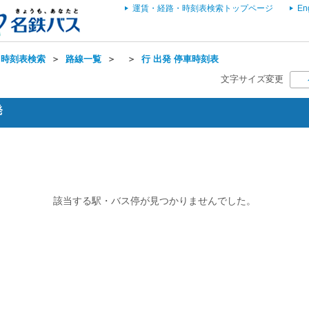
運賃・経路・時刻表検索トップページ
En
・時刻表検索
＞
路線一覧
＞
＞
行 出発 停車時刻表
文字サイズ変更
発
該当する駅・バス停が見つかりませんでした。