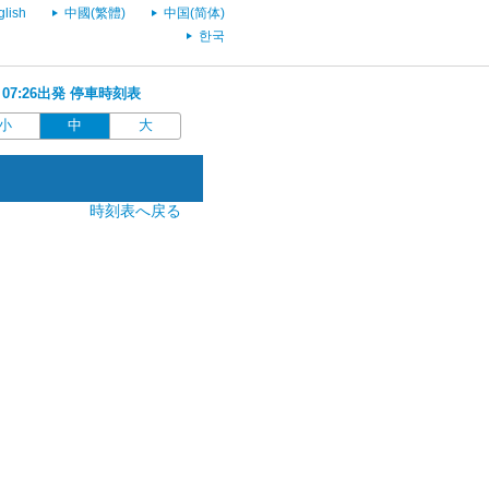
glish
中國(繁體)
中国(简体)
한국
 07:26出発 停車時刻表
小
中
大
時刻表へ戻る