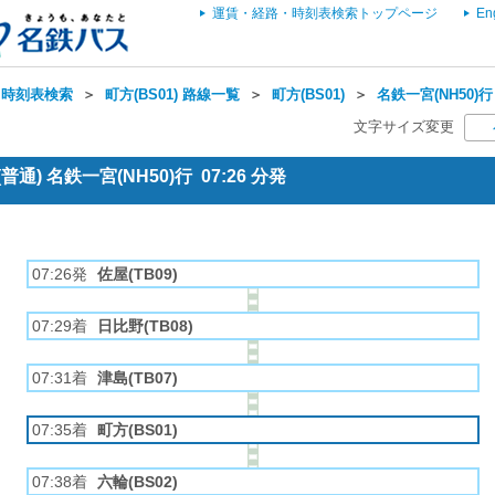
運賃・経路・時刻表検索トップページ
En
・時刻表検索
＞
町方(BS01) 路線一覧
＞
町方(BS01)
＞
名鉄一宮(NH50)行
文字サイズ変更
通) 名鉄一宮(NH50)行 07:26 分発
07:26発
佐屋(TB09)
07:29着
日比野(TB08)
07:31着
津島(TB07)
07:35着
町方(BS01)
07:38着
六輪(BS02)