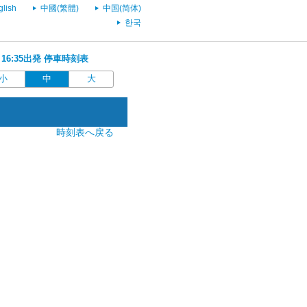
glish
中國(繁體)
中国(简体)
한국
 16:35出発 停車時刻表
小
中
大
時刻表へ戻る