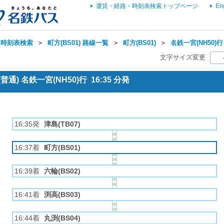
運賃・経路・時刻表検索トップページ
En
・時刻表検索
＞
町方(BS01) 路線一覧
＞
町方(BS01)
＞
名鉄一宮(NH50)行
文字サイズ変更
通) 名鉄一宮(NH50)行 16:35 分発
16:35発
津島(TB07)
16:37着
町方(BS01)
16:39着
六輪(BS02)
16:41着
渕高(BS03)
16:44着
丸渕(BS04)