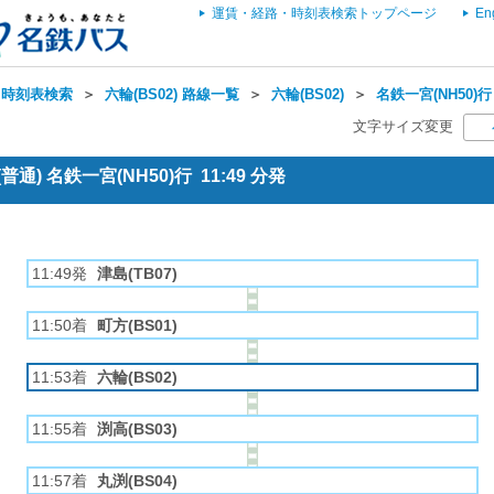
運賃・経路・時刻表検索トップページ
En
・時刻表検索
＞
六輪(BS02) 路線一覧
＞
六輪(BS02)
＞
名鉄一宮(NH50)行
文字サイズ変更
通) 名鉄一宮(NH50)行 11:49 分発
11:49発
津島(TB07)
11:50着
町方(BS01)
11:53着
六輪(BS02)
11:55着
渕高(BS03)
11:57着
丸渕(BS04)