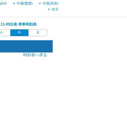
glish
中國(繁體)
中国(简体)
한국
 11:49出発 停車時刻表
小
中
大
時刻表へ戻る