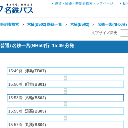
運賃・経路・時刻表検索トップページ
En
・時刻表検索
＞
六輪(BS02) 路線一覧
＞
六輪(BS02)
＞
名鉄一宮(NH50)行
文字サイズ変更
通) 名鉄一宮(NH50)行 15:49 分発
15:49発
津島(TB07)
15:50着
町方(BS01)
15:53着
六輪(BS02)
15:55着
渕高(BS03)
15:57着
丸渕(BS04)