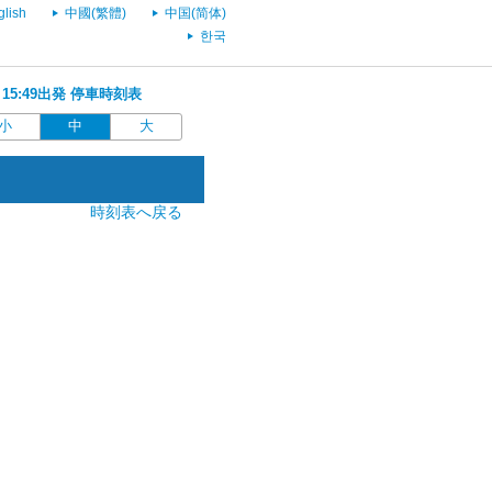
glish
中國(繁體)
中国(简体)
한국
 15:49出発 停車時刻表
小
中
大
時刻表へ戻る