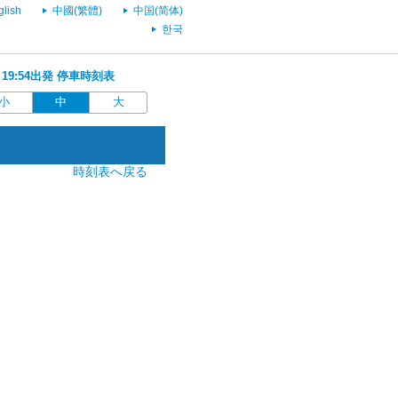
glish
中國(繁體)
中国(简体)
한국
 19:54出発 停車時刻表
小
中
大
時刻表へ戻る