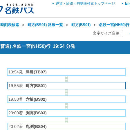
運賃・経路・時刻表検索トップページ
En
・時刻表検索
＞
町方(BS01) 路線一覧
＞
町方(BS01)
＞
名鉄一宮(NH50)行
文字サイズ変更
通) 名鉄一宮(NH50)行 19:54 分発
19:54発
津島(TB07)
19:55着
町方(BS01)
19:58着
六輪(BS02)
20:00着
渕高(BS03)
20:02着
丸渕(BS04)