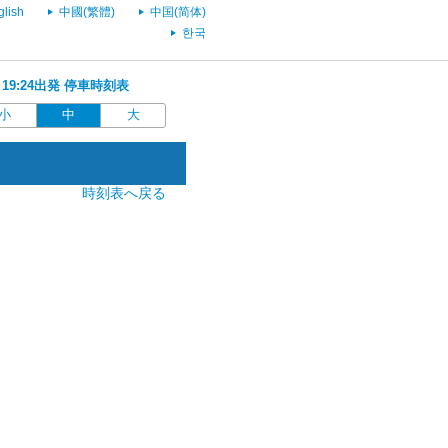
glish
中國(繁體)
中国(简体)
한국
 19:24出発 停車時刻表
小
中
大
時刻表へ戻る