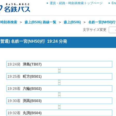
運賃・経路・時刻表検索トップページ
En
・時刻表検索
＞
森上(BS06) 路線一覧
＞
森上(BS06)
＞
名鉄一宮(NH50)行
文字サイズ変更
通) 名鉄一宮(NH50)行 19:24 分発
19:24発
津島(TB07)
19:25着
町方(BS01)
19:28着
六輪(BS02)
19:30着
渕高(BS03)
19:32着
丸渕(BS04)