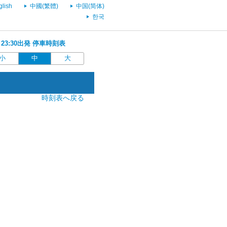
glish
中國(繁體)
中国(简体)
한국
 23:30出発 停車時刻表
小
中
大
時刻表へ戻る