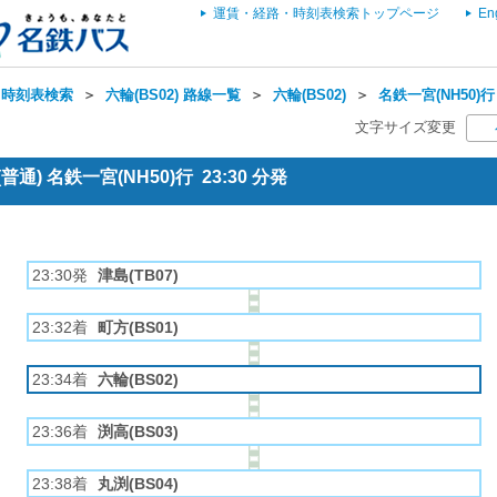
運賃・経路・時刻表検索トップページ
En
・時刻表検索
＞
六輪(BS02) 路線一覧
＞
六輪(BS02)
＞
名鉄一宮(NH50)行
文字サイズ変更
通) 名鉄一宮(NH50)行 23:30 分発
23:30発
津島(TB07)
23:32着
町方(BS01)
23:34着
六輪(BS02)
23:36着
渕高(BS03)
23:38着
丸渕(BS04)