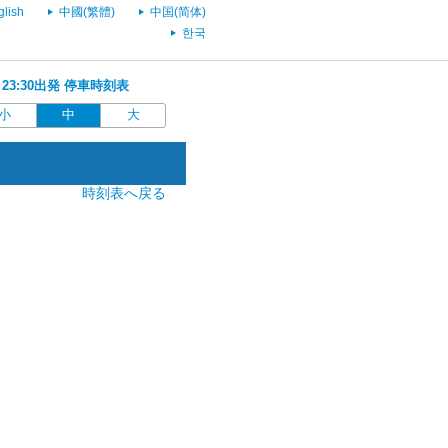
glish
中國(繁體)
中国(简体)
한국
 23:30出発 停車時刻表
小
中
大
時刻表へ戻る