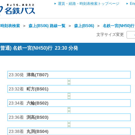
運賃・経路・時刻表検索トップページ
En
・時刻表検索
＞
森上(BS06) 路線一覧
＞
森上(BS06)
＞
名鉄一宮(NH50)行
文字サイズ変更
通) 名鉄一宮(NH50)行 23:30 分発
23:30発
津島(TB07)
23:32着
町方(BS01)
23:34着
六輪(BS02)
23:36着
渕高(BS03)
23:38着
丸渕(BS04)