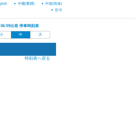
glish
中國(繁體)
中国(简体)
한국
 06:59出発 停車時刻表
小
中
大
時刻表へ戻る