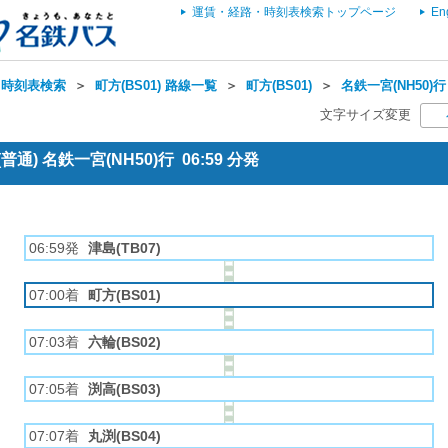
運賃・経路・時刻表検索トップページ
En
・時刻表検索
＞
町方(BS01) 路線一覧
＞
町方(BS01)
＞
名鉄一宮(NH50)行
文字サイズ変更
通) 名鉄一宮(NH50)行 06:59 分発
06:59発
津島(TB07)
07:00着
町方(BS01)
07:03着
六輪(BS02)
07:05着
渕高(BS03)
07:07着
丸渕(BS04)