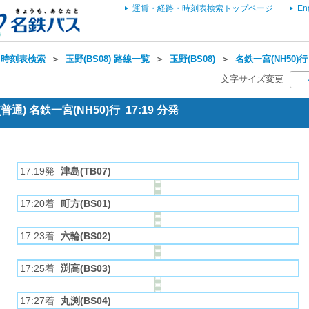
運賃・経路・時刻表検索トップページ
En
・時刻表検索
＞
玉野(BS08) 路線一覧
＞
玉野(BS08)
＞
名鉄一宮(NH50)行
文字サイズ変更
通) 名鉄一宮(NH50)行 17:19 分発
17:19発
津島(TB07)
17:20着
町方(BS01)
17:23着
六輪(BS02)
17:25着
渕高(BS03)
17:27着
丸渕(BS04)