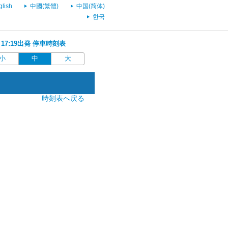
glish
中國(繁體)
中国(简体)
한국
 17:19出発 停車時刻表
小
中
大
時刻表へ戻る