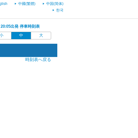
glish
中國(繁體)
中国(简体)
한국
 20:05出発 停車時刻表
小
中
大
時刻表へ戻る