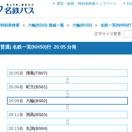
運賃・経路・時刻表検索トップページ
En
・時刻表検索
＞
六輪(BS02) 路線一覧
＞
六輪(BS02)
＞
名鉄一宮(NH50)行
文字サイズ変更
通) 名鉄一宮(NH50)行 20:05 分発
20:05発
津島(TB07)
20:06着
町方(BS01)
20:09着
六輪(BS02)
20:11着
渕高(BS03)
20:13着
丸渕(BS04)