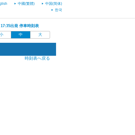
glish
中國(繁體)
中国(简体)
한국
 17:35出発 停車時刻表
小
中
大
時刻表へ戻る