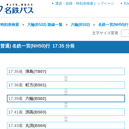
運賃・経路・時刻表検索トップページ
En
・時刻表検索
＞
六輪(BS02) 路線一覧
＞
六輪(BS02)
＞
名鉄一宮(NH50)行
文字サイズ変更
通) 名鉄一宮(NH50)行 17:35 分発
17:35発
津島(TB07)
17:36着
町方(BS01)
17:39着
六輪(BS02)
17:41着
渕高(BS03)
17:43着
丸渕(BS04)