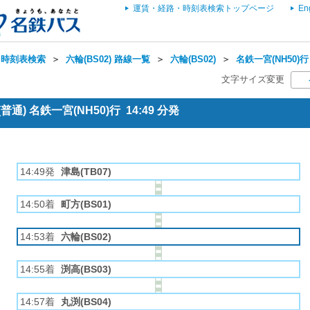
運賃・経路・時刻表検索トップページ
En
・時刻表検索
＞
六輪(BS02) 路線一覧
＞
六輪(BS02)
＞
名鉄一宮(NH50)行
文字サイズ変更
通) 名鉄一宮(NH50)行 14:49 分発
14:49発
津島(TB07)
14:50着
町方(BS01)
14:53着
六輪(BS02)
14:55着
渕高(BS03)
14:57着
丸渕(BS04)