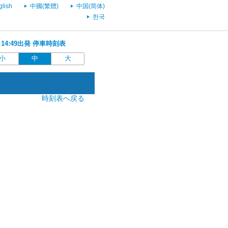
glish
中國(繁體)
中国(简体)
한국
 14:49出発 停車時刻表
小
中
大
時刻表へ戻る