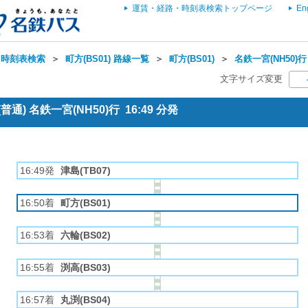
運賃・経路・時刻表検索トップページ
En
・時刻表検索
＞
町方(BS01) 路線一覧
＞
町方(BS01)
＞
名鉄一宮(NH50)行
文字サイズ変更
通) 名鉄一宮(NH50)行 16:49 分発
16:49発
津島(TB07)
16:50着
町方(BS01)
16:53着
六輪(BS02)
16:55着
渕高(BS03)
16:57着
丸渕(BS04)