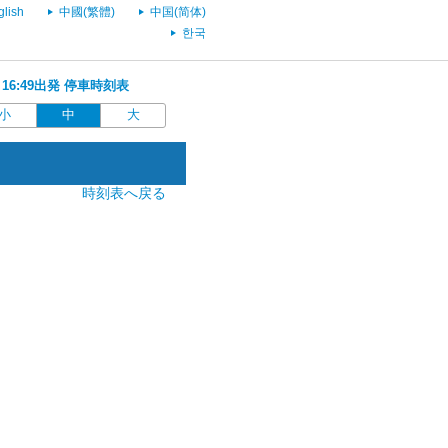
glish
中國(繁體)
中国(简体)
한국
 16:49出発 停車時刻表
小
中
大
時刻表へ戻る