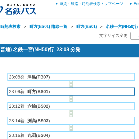
運賃・経路・時刻表検索トップページ
En
・時刻表検索
＞
町方(BS01) 路線一覧
＞
町方(BS01)
＞
名鉄一宮(NH50)行
文字サイズ変更
通) 名鉄一宮(NH50)行 23:08 分発
23:08発
津島(TB07)
23:09着
町方(BS01)
23:12着
六輪(BS02)
23:14着
渕高(BS03)
23:16着
丸渕(BS04)