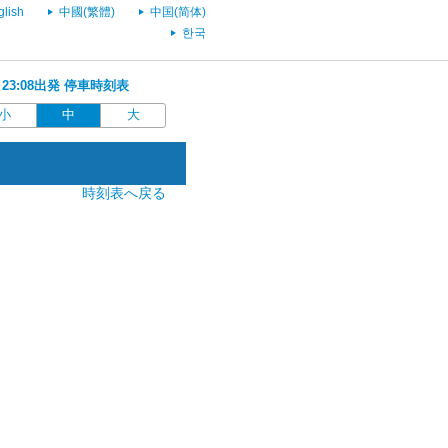
glish
中國(繁體)
中国(简体)
한국
 23:08出発 停車時刻表
小
中
大
時刻表へ戻る