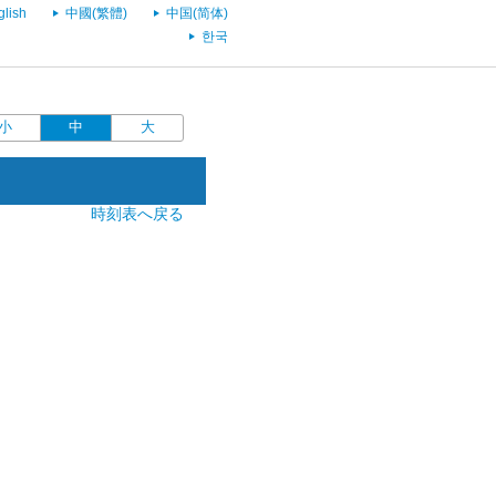
glish
中國(繁體)
中国(简体)
한국
小
中
大
時刻表へ戻る