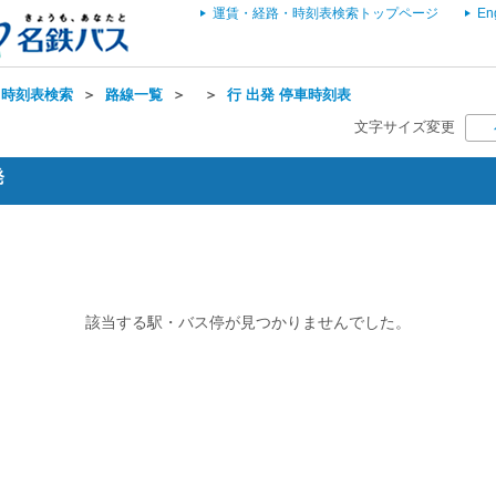
運賃・経路・時刻表検索トップページ
En
・時刻表検索
＞
路線一覧
＞
＞
行 出発 停車時刻表
文字サイズ変更
発
該当する駅・バス停が見つかりませんでした。