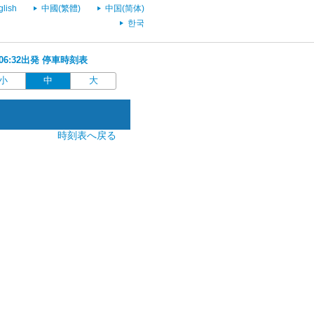
glish
中國(繁體)
中国(简体)
한국
 06:32出発 停車時刻表
小
中
大
時刻表へ戻る