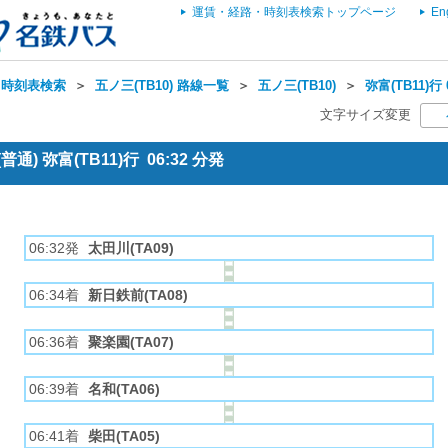
運賃・経路・時刻表検索トップページ
En
・時刻表検索
＞
五ノ三(TB10) 路線一覧
＞
五ノ三(TB10)
＞
弥富(TB11)行
文字サイズ変更
) 弥富(TB11)行 06:32 分発
06:32発
太田川(TA09)
06:34着
新日鉄前(TA08)
06:36着
聚楽園(TA07)
06:39着
名和(TA06)
06:41着
柴田(TA05)