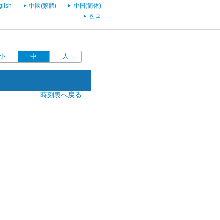
glish
中國(繁體)
中国(简体)
한국
小
中
大
時刻表へ戻る