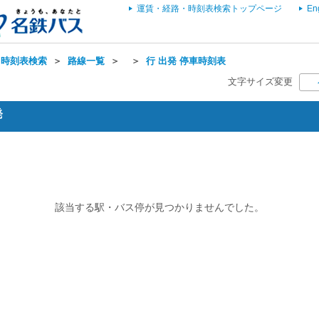
運賃・経路・時刻表検索トップページ
En
・時刻表検索
＞
路線一覧
＞
＞
行 出発 停車時刻表
文字サイズ変更
発
該当する駅・バス停が見つかりませんでした。