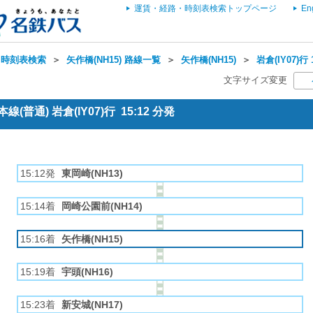
運賃・経路・時刻表検索トップページ
En
・時刻表検索
＞
矢作橋(NH15) 路線一覧
＞
矢作橋(NH15)
＞
岩倉(IY07)行
文字サイズ変更
(普通) 岩倉(IY07)行 15:12 分発
15:12発
東岡崎(NH13)
15:14着
岡崎公園前(NH14)
15:16着
矢作橋(NH15)
15:19着
宇頭(NH16)
15:23着
新安城(NH17)