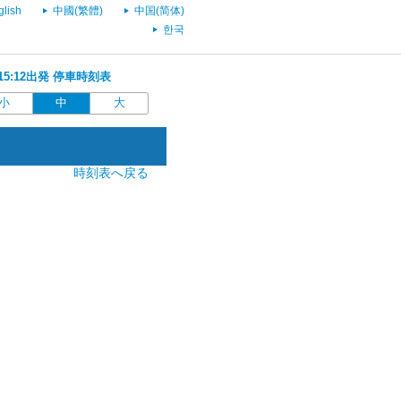
glish
中國(繁體)
中国(简体)
한국
 15:12出発 停車時刻表
小
中
大
時刻表へ戻る