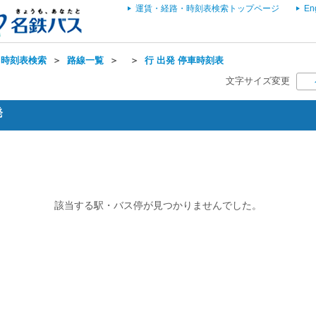
運賃・経路・時刻表検索トップページ
En
・時刻表検索
＞
路線一覧
＞
＞
行 出発 停車時刻表
文字サイズ変更
発
該当する駅・バス停が見つかりませんでした。