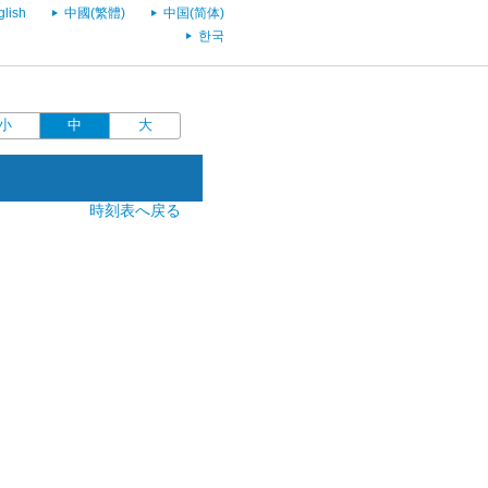
glish
中國(繁體)
中国(简体)
한국
小
中
大
時刻表へ戻る