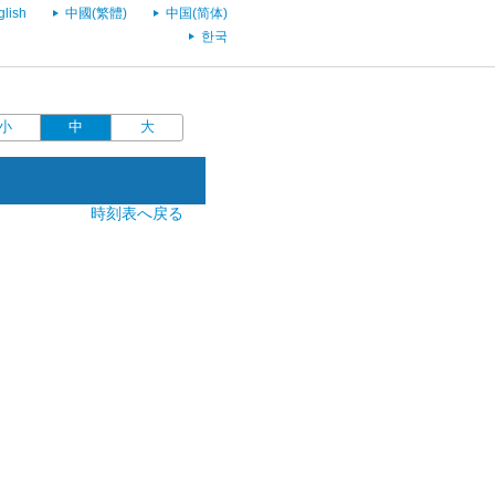
glish
中國(繁體)
中国(简体)
한국
小
中
大
時刻表へ戻る