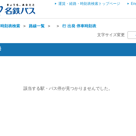
運賃・経路・時刻表検索トップページ
En
・時刻表検索
＞
路線一覧
＞
＞
行 出発 停車時刻表
文字サイズ変更
発
該当する駅・バス停が見つかりませんでした。