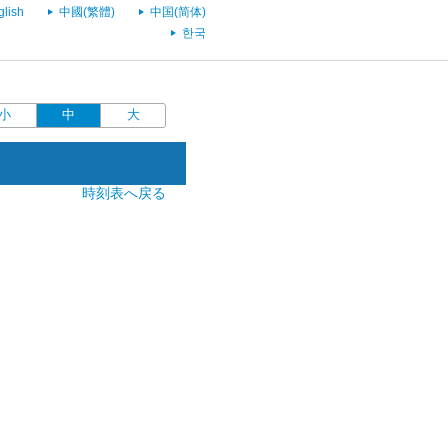
glish
中國(繁體)
中国(简体)
한국
小
中
大
時刻表へ戻る