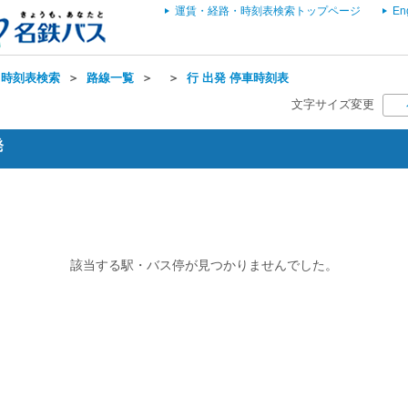
運賃・経路・時刻表検索トップページ
En
・時刻表検索
＞
路線一覧
＞
＞
行 出発 停車時刻表
文字サイズ変更
発
該当する駅・バス停が見つかりませんでした。