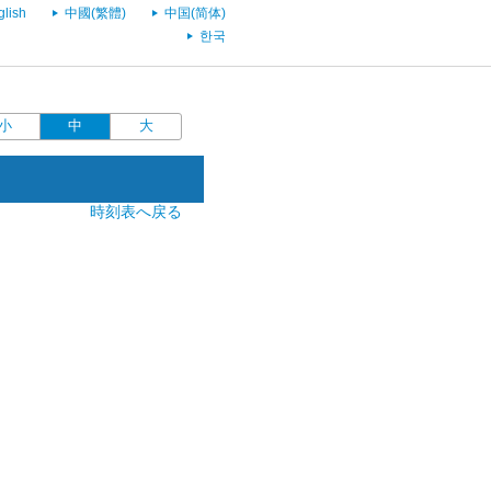
glish
中國(繁體)
中国(简体)
한국
小
中
大
時刻表へ戻る