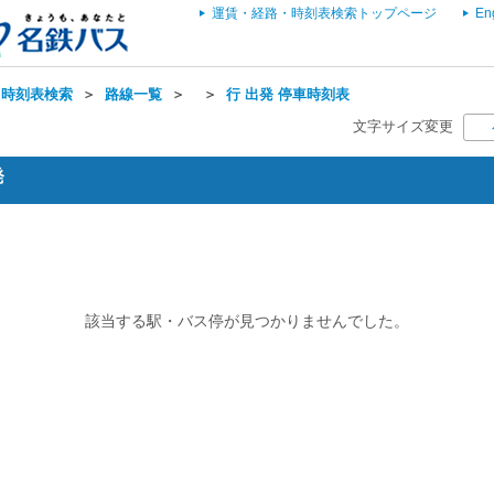
運賃・経路・時刻表検索トップページ
En
・時刻表検索
＞
路線一覧
＞
＞
行 出発 停車時刻表
文字サイズ変更
発
該当する駅・バス停が見つかりませんでした。