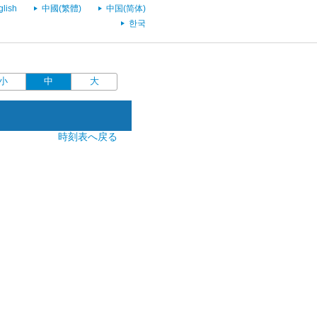
glish
中國(繁體)
中国(简体)
한국
小
中
大
時刻表へ戻る