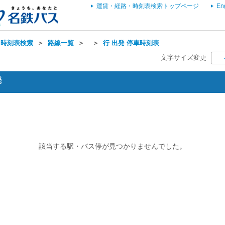
運賃・経路・時刻表検索トップページ
En
・時刻表検索
＞
路線一覧
＞
＞
行 出発 停車時刻表
文字サイズ変更
発
該当する駅・バス停が見つかりませんでした。